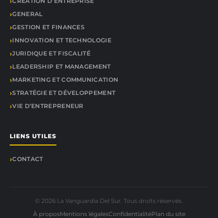
CRÉATION D’ENTREPRISE
GENERAL
GESTION ET FINANCES
INNOVATION ET TECHNOLOGIE
JURIDIQUE ET FISCALITÉ
LEADERSHIP ET MANAGEMENT
MARKETING ET COMMUNICATION
STRATÉGIE ET DÉVELOPPEMENT
VIE D’ENTREPRENEUR
LIENS UTILES
CONTACT
© 2026 La Vanguardia Del Sur. Tous droits réservés.
À propos
Mentions légales
Confidentialité
Plan du site