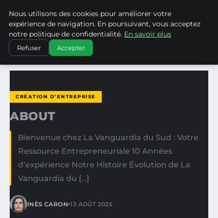
Nous utilisons des cookies pour améliorer votre
LA VANGUARDIA DEL SUR
expérience de navigation. En poursuivant, vous acceptez
notre politique de confidentialité.
En savoir plus
ACCUEIL
CRÉATION D’ENTREPRISE
ABOUT
Refuser
Accepter
CRÉATION D’ENTREPRISE
ABOUT
Bienvenue chez La Vanguardia du Sud : Votre
Ressource Entrepreneuriale 10 Années
d’expérience Notre Histoire Évolution de La
Vanguardia du […]
•
INÈS CARON
13 AOÛT 2025