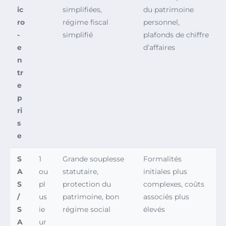
ic
simplifiées,
du patrimoine
ro
régime fiscal
personnel,
-
simplifié
plafonds de chiffre
e
d’affaires
n
tr
e
p
ri
s
e
S
1
Grande souplesse
Formalités
A
ou
statutaire,
initiales plus
S
pl
protection du
complexes, coûts
/
us
patrimoine, bon
associés plus
S
ie
régime social
élevés
A
ur