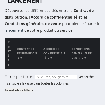
LANCEMENT
Découvrez les différences clés entre le
Contrat de
distribution
, l’
Accord de confidentialité
et les
Conditions générales de vente
pour bien préparer le
lancement
de votre produit ou service.
C
R
CONTRAT DE
ACCORD DE
CONDITIONS
IT
DISTRIBUTION
CONFIDENTIALI
GÉNÉRALES DE
È
▲▼
TÉ ▲▼
VENTE ▲▼
R
E
Filtrer par texte :
Recherche
insensible à la casse dans toutes les colonnes
Réinitialiser filtres