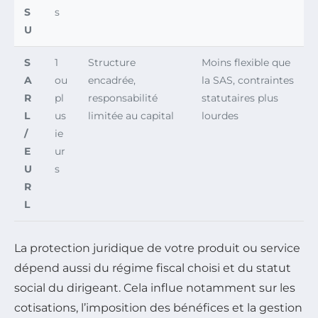
S
s
U
S
1
Structure
Moins flexible que
A
ou
encadrée,
la SAS, contraintes
R
pl
responsabilité
statutaires plus
L
us
limitée au capital
lourdes
/
ie
E
ur
U
s
R
L
La protection juridique de votre produit ou service
dépend aussi du régime fiscal choisi et du statut
social du dirigeant. Cela influe notamment sur les
cotisations, l’imposition des bénéfices et la gestion