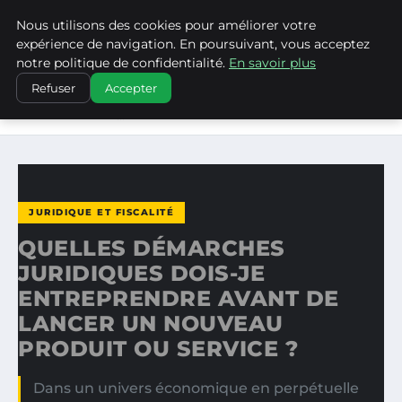
Nous utilisons des cookies pour améliorer votre
LA VANGUARDIA DEL SUR
expérience de navigation. En poursuivant, vous acceptez
notre politique de confidentialité.
En savoir plus
ACCUEIL
JURIDIQUE ET FISCALITÉ
Refuser
Accepter
QUELLES DÉMARCHES JURIDIQUES DOIS-JE
ENTREPRENDRE…
JURIDIQUE ET FISCALITÉ
QUELLES DÉMARCHES
JURIDIQUES DOIS-JE
ENTREPRENDRE AVANT DE
LANCER UN NOUVEAU
PRODUIT OU SERVICE ?
Dans un univers économique en perpétuelle