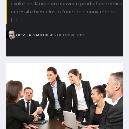
évolution, lancer un nouveau produit ou service
nécessite bien plus qu’une idée innovante ou
[…]
•
OLIVIER GAUTHIER
6 OCTOBRE 2025