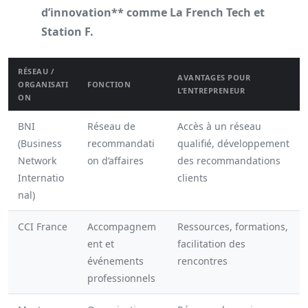
d’innovation** comme La French Tech et
Station F.
RÉSEAU /
AVANTAGES POUR
ORGANISATI
FONCTION
L’ENTREPRENEUR
ON
BNI
Réseau de
Accès à un réseau
(Business
recommandati
qualifié, développement
Network
on d’affaires
des recommandations
Internatio
clients
nal)
CCI France
Accompagnem
Ressources, formations,
ent et
facilitation des
événements
rencontres
professionnels