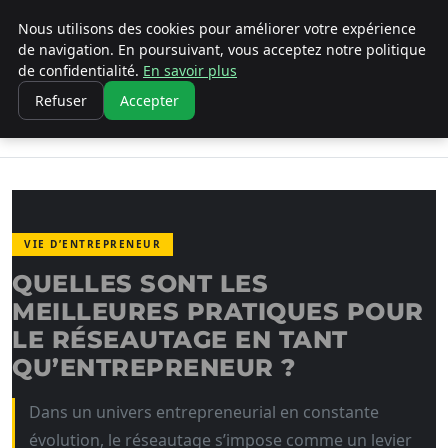
Nous utilisons des cookies pour améliorer votre expérience
LA VANGUARDIA DEL SUR
de navigation. En poursuivant, vous acceptez notre politique
de confidentialité.
En savoir plus
ACCUEIL
VIE D’ENTREPRENEUR
Refuser
Accepter
QUELLES SONT LES MEILLEURES PRATIQUES
POUR LE…
VIE D’ENTREPRENEUR
QUELLES SONT LES
MEILLEURES PRATIQUES POUR
LE RÉSEAUTAGE EN TANT
QU’ENTREPRENEUR ?
Dans un univers entrepreneurial en constante
évolution, le réseautage s’impose comme un levier