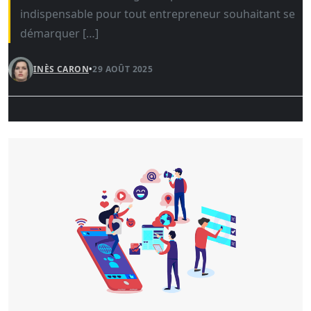
indispensable pour tout entrepreneur souhaitant se
démarquer […]
INÈS CARON
•
29 AOÛT 2025