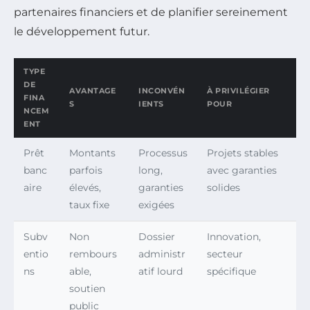
partenaires financiers et de planifier sereinement
le développement futur.
TYPE
DE
AVANTAGE
INCONVÉN
À PRIVILÉGIER
FINA
S
IENTS
POUR
NCEM
ENT
Prêt
Montants
Processus
Projets stables
banc
parfois
long,
avec garanties
aire
élevés,
garanties
solides
taux fixe
exigées
Subv
Non
Dossier
Innovation,
entio
rembours
administr
secteur
ns
able,
atif lourd
spécifique
soutien
public