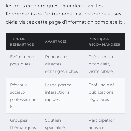
les défis économiques. Pour découvrir les
fondements de l’entrepreneuriat moderne et ses
défis, visitez cette page d’information complète
ici
.
TYPE DE
PRATIQUES
AVANTAGES
RÉSEAUTAGE
RECOMMANDÉES
Événements
Rencontres
Préparer un
physiques
directes,
pitch clair,
échanges riches
visite ciblée
Réseaux
Large portée,
Profil soigné,
sociaux
interactions
publications
professionne
rapides
régulières
ls
Groupes
Soutien
Participation
thématiques
spécialisé,
active et