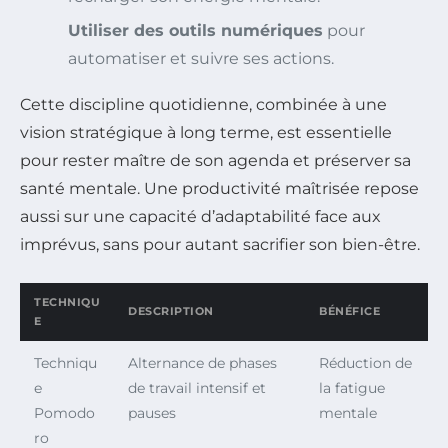
Utiliser des outils numériques
pour
automatiser et suivre ses actions.
Cette discipline quotidienne, combinée à une
vision stratégique à long terme, est essentielle
pour rester maître de son agenda et préserver sa
santé mentale. Une productivité maîtrisée repose
aussi sur une capacité d’adaptabilité face aux
imprévus, sans pour autant sacrifier son bien-être.
TECHNIQU
DESCRIPTION
BÉNÉFICE
E
Techniqu
Alternance de phases
Réduction de
e
de travail intensif et
la fatigue
Pomodo
pauses
mentale
ro