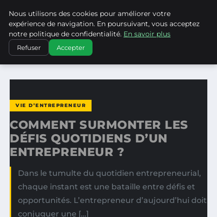
Nous utilisons des cookies pour améliorer votre
LA VANGUARDIA DEL SUR
expérience de navigation. En poursuivant, vous acceptez
notre politique de confidentialité.
En savoir plus
ACCUEIL
VIE D’ENTREPRENEUR
Refuser
Accepter
COMMENT SURMONTER LES DÉFIS QUOTIDIENS D’UN…
VIE D’ENTREPRENEUR
COMMENT SURMONTER LES
DÉFIS QUOTIDIENS D’UN
ENTREPRENEUR ?
Dans le tumulte du quotidien entrepreneurial,
chaque instant est une bataille entre défis et
opportunités. L’entrepreneur d’aujourd’hui doit
conjuguer une […]