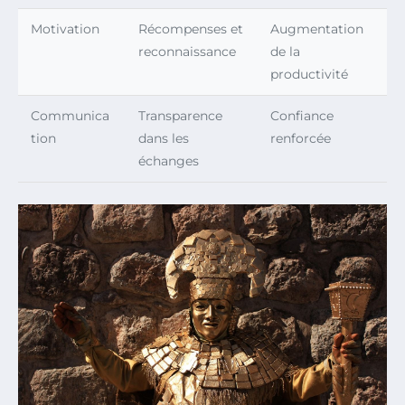
Motivation
Récompenses et
Augmentation
reconnaissance
de la
productivité
Communica
Transparence
Confiance
tion
dans les
renforcée
échanges