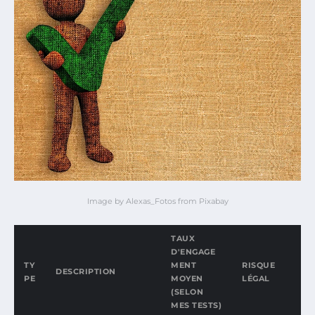
Image by Alexas_Fotos from Pixabay
TAUX
D'ENGAGE
TY
MENT
RISQUE
DESCRIPTION
PE
MOYEN
LÉGAL
(SELON
MES TESTS)