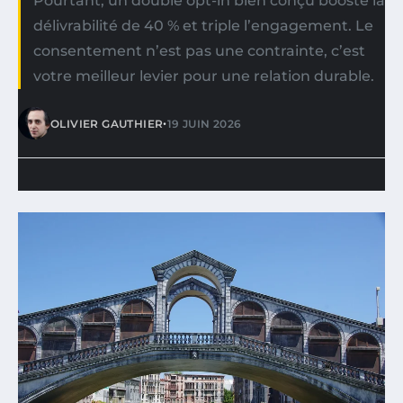
Pourtant, un double opt-in bien conçu booste la
délivrabilité de 40 % et triple l’engagement. Le
consentement n’est pas une contrainte, c’est
votre meilleur levier pour une relation durable.
•
OLIVIER GAUTHIER
19 JUIN 2026