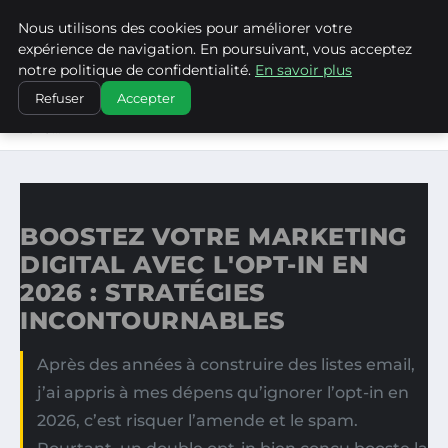
Nous utilisons des cookies pour améliorer votre
LA VANGUARDIA DEL SUR
expérience de navigation. En poursuivant, vous acceptez
notre politique de confidentialité.
En savoir plus
ACCUEIL
Refuser
Accepter
BOOSTEZ VOTRE MARKETING DIGITAL AVEC L'OPT-IN EN
2026…
BOOSTEZ VOTRE MARKETING
DIGITAL AVEC L'OPT-IN EN
2026 : STRATÉGIES
INCONTOURNABLES
Après des années à construire des listes email,
j’ai appris à mes dépens qu’ignorer l’opt-in en
2026, c’est risquer l’amende et le spam.