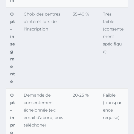
in
O
Choix des centres
35-40 %
Très
pt
d'intérêt lors de
faible
-
l'inscription
(consente
in
ment
se
spécifiqu
g
e)
m
e
nt
é
O
Demande de
20-25 %
Faible
pt
consentement
(transpar
-
échelonnée (ex:
ence
in
email d'abord, puis
requise)
pr
téléphone)
o