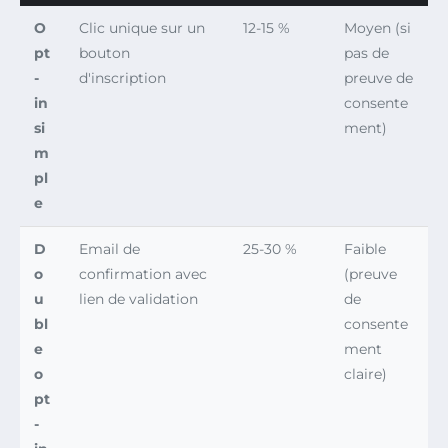
O
Clic unique sur un
12-15 %
Moyen (si
pt
bouton
pas de
-
d'inscription
preuve de
in
consente
si
ment)
m
pl
e
D
Email de
25-30 %
Faible
o
confirmation avec
(preuve
u
lien de validation
de
bl
consente
e
ment
o
claire)
pt
-