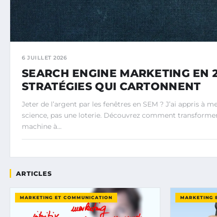
6 JUILLET 2026
SEARCH ENGINE MARKETING EN 20
STRATÉGIES QUI CARTONNENT
Jeter de l’argent par les fenêtres en SEM ? J’ai appris à 
science, pas une loterie. Découvrez comment transform
machine à…
ARTICLES
MARKETING ET COMMUNICATION
MARKETING 