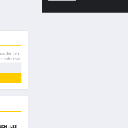
nos derniers
e boîte mail.
E
026 : LES