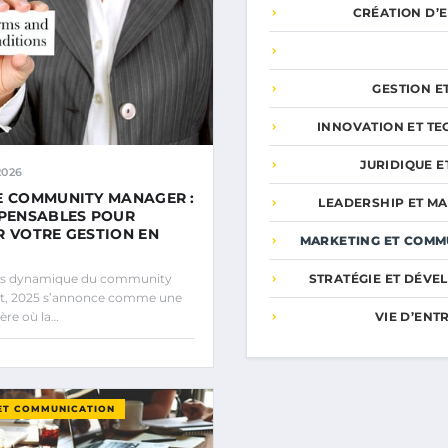
CRÉATION D’
GESTION E
INNOVATION ET T
JURIDIQUE E
2026
E COMMUNITY MANAGER :
LEADERSHIP ET M
SPENSABLES POUR
R VOTRE GESTION EN
MARKETING ET COMM
STRATÉGIE ET DÉV
ers dynamique du community
, 2025 s’annonce comme une
VIE D’EN
ère où la…
ET COMMUNICATION