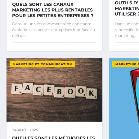
OUTILS D
QUELS SONT LES CANAUX
MARKETIN
MARKETING LES PLUS RENTABLES
UTILISER 
POUR LES PETITES ENTREPRISES ?
Dans un univers commercial en constante
Dans un cont
évolution, les petites entreprises font face au
s’intensifie, 
défi de…
marketing…
MARKETING ET COMMUNICATION
MARKETING 
24 AOÛT 2025
QUELLES SONT LES MÉTHODES LES