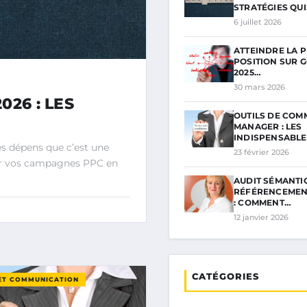
STRATÉGIES QU
6 juillet 2026
ATTEINDRE LA 
POSITION SUR 
2025…
30 mars 2026
26 : LES
OUTILS DE COM
MANAGER : LES
INDISPENSABL
mes dépens que c’est une
23 février 2026
er vos campagnes PPC en
AUDIT SÉMANTI
RÉFÉRENCEMEN
: COMMENT…
12 janvier 2026
CATÉGORIES
ET COMMUNICATION