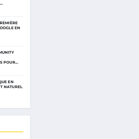
I…
PREMIÈRE
GOOGLE EN
MUNITY
ES POUR…
QUE EN
T NATUREL