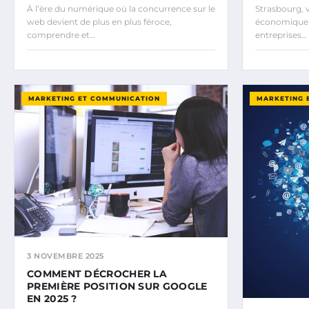
À l’ère du numérique où la concurrence sur le
Strasbourg, 
web devient de plus en plus féroce,
économique s
comprendre et…
entreprises…
MARKETING ET COMMUNICATION
MARKETING 
3 NOVEMBRE 2025
COMMENT DÉCROCHER LA
PREMIÈRE POSITION SUR GOOGLE
EN 2025 ?