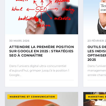
30 MARS 2026
23 FÉVRIER 
ATTEINDRE LA PREMIÈRE POSITION
OUTILS D
SUR GOOGLE EN 2025 : STRATÉGIES
LES INDI
SEO À CONNAÎTRE
OPTIMISE
2025
Dans l’univers digital ultra-concurrentiel
Dans l’univ
d’aujourd’hui, grimper jusqu’à la position 1
management
Google…
année charni
MARKETING ET COMMUNICATION
MARKETING 