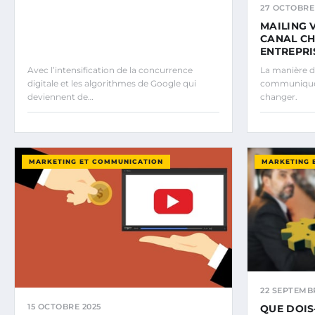
27 OCTOBRE
MAILING 
CANAL CH
ENTREPRI
Avec l’intensification de la concurrence
La manière d
digitale et les algorithmes de Google qui
communique a
deviennent de…
changer.
MARKETING ET COMMUNICATION
MARKETING 
22 SEPTEMB
15 OCTOBRE 2025
QUE DOIS