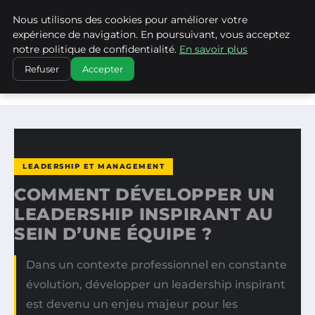
Nous utilisons des cookies pour améliorer votre
LA VANGUARDIA DEL SUR
expérience de navigation. En poursuivant, vous acceptez
notre politique de confidentialité.
En savoir plus
ACCUEIL
LEADERSHIP ET MANAGEMENT
Refuser
Accepter
COMMENT DÉVELOPPER UN LEADERSHIP INSPIRANT AU
SEIN…
LEADERSHIP ET MANAGEMENT
COMMENT DÉVELOPPER UN
LEADERSHIP INSPIRANT AU
SEIN D’UNE ÉQUIPE ?
Dans un contexte professionnel en constante
évolution, développer un leadership inspirant
est devenu un enjeu majeur pour les