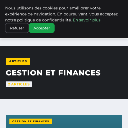
Nous utilisons des cookies pour améliorer votre
LA VANGUARDIA DEL SUR
expérience de navigation. En poursuivant, vous acceptez
notre politique de confidentialité.
En savoir plus
Refuser
Accepter
ACCUEIL
GESTION ET FINANCES
ARTICLES
GESTION ET FINANCES
2 ARTICLES
GESTION ET FINANCES