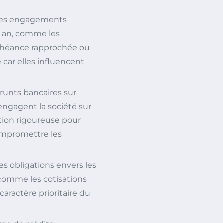
 les engagements
un an, comme les
échéance rapprochée ou
e car elles influencent
unts bancaires sur
 engagent la société sur
tion rigoureuse pour
ompromettre les
es obligations envers les
 comme les cotisations
caractère prioritaire du