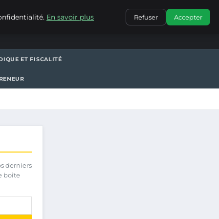
CONTACT
nfidentialité.
En savoir plus
Refuser
Accepter
DIQUE ET FISCALITÉ
PRENEUR
os derniers
e boîte