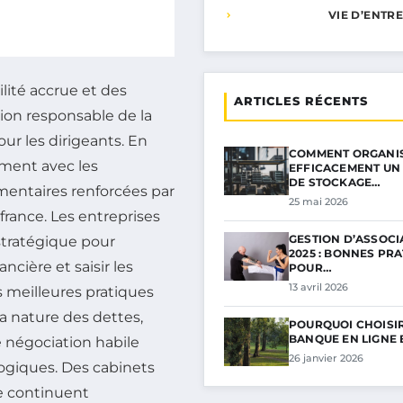
VIE D’ENTR
ité accrue et des
ARTICLES RÉCENTS
ion responsable de la
r les dirigeants. En
COMMENT ORGANI
amment avec les
EFFICACEMENT UN
DE STOCKAGE…
ementaires renforcées par
25 mai 2026
france. Les entreprises
GESTION D’ASSOCI
stratégique pour
2025 : BONNES PR
ncière et saisir les
POUR…
13 avril 2026
s meilleures pratiques
a nature des dettes,
POURQUOI CHOISI
BANQUE EN LIGNE 
 négociation habile
26 janvier 2026
ologiques. Des cabinets
e continuent