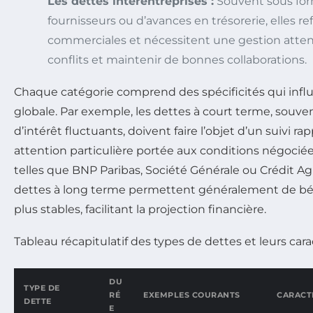
Les dettes interentreprises :
Souvent sous for
fournisseurs ou d’avances en trésorerie, elles ref
commerciales et nécessitent une gestion attent
conflits et maintenir de bonnes collaborations.
Chaque catégorie comprend des spécificités qui influ
globale. Par exemple, les dettes à court terme, souve
d’intérêt fluctuants, doivent faire l’objet d’un suivi 
attention particulière portée aux conditions négoci
telles que BNP Paribas, Société Générale ou Crédit Agric
dettes à long terme permettent généralement de béné
plus stables, facilitant la projection financière.
Tableau récapitulatif des types de dettes et leurs cara
DU
TYPE DE
RÉ
EXEMPLES COURANTS
CARACT
DETTE
E