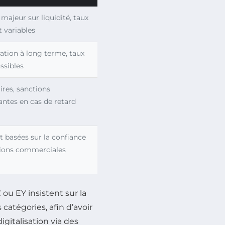
majeur sur liquidité, taux
 variables
cation à long terme, taux
ossibles
aires, sanctions
ntes en cas de retard
 basées sur la confiance
tions commerciales
u EY insistent sur la
catégories, afin d’avoir
igitalisation via des