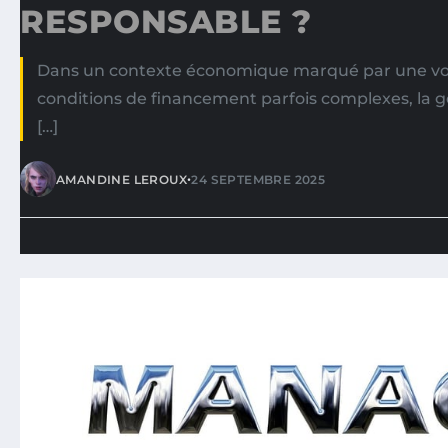
RESPONSABLE ?
Dans un contexte économique marqué par une vola
conditions de financement parfois complexes, la 
[…]
•
AMANDINE LEROUX
24 SEPTEMBRE 2025