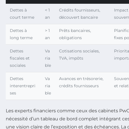
Dettes à
< 1
Crédits fournisseurs,
Impact 
court terme
an
découvert bancaire
souvent
Dettes à
> 1
Prêts bancaires,
Planifi
long terme
an
obligations
fixes p
Dettes
Va
Cotisations sociales,
Priorit
fiscales et
ria
TVA, impôts
importa
sociales
ble
Dettes
Va
Avances en trésorerie,
Souvent
interentrepri
ria
crédits fournisseurs
et rela
ses
ble
Les experts financiers comme ceux des cabinets PwC o
nécessité d’un tableau de bord complet intégrant ces 
une vision claire de l’exposition et des échéances. La d