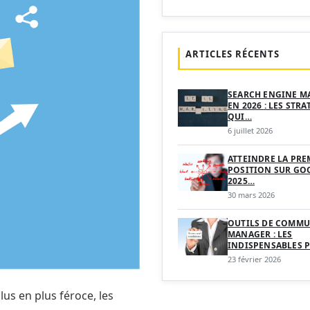
ARTICLES RÉCENTS
SEARCH ENGINE M
EN 2026 : LES STRA
QUI…
6 juillet 2026
ATTEINDRE LA PRE
POSITION SUR GO
2025…
30 mars 2026
OUTILS DE COMMU
MANAGER : LES
INDISPENSABLES 
23 février 2026
us en plus féroce, les