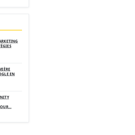
ARKETING
TÉGIES
MIÈRE
OGLE EN
NITY
POUR…