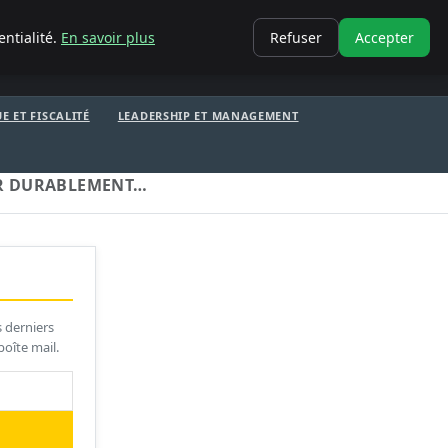
CONTACT
entialité.
En savoir plus
Refuser
Accepter
E ET FISCALITÉ
LEADERSHIP ET MANAGEMENT
ER DURABLEMENT…
s derniers
boîte mail.