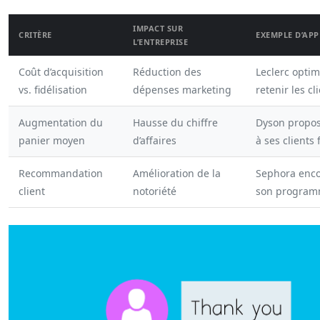
IMPACT SUR
CRITÈRE
EXEMPLE D’APP
L’ENTREPRISE
Coût d’acquisition
Réduction des
Leclerc opti
vs. fidélisation
dépenses marketing
retenir les cl
Augmentation du
Hausse du chiffre
Dyson propos
panier moyen
d’affaires
à ses clients 
Recommandation
Amélioration de la
Sephora encou
client
notoriété
son programm