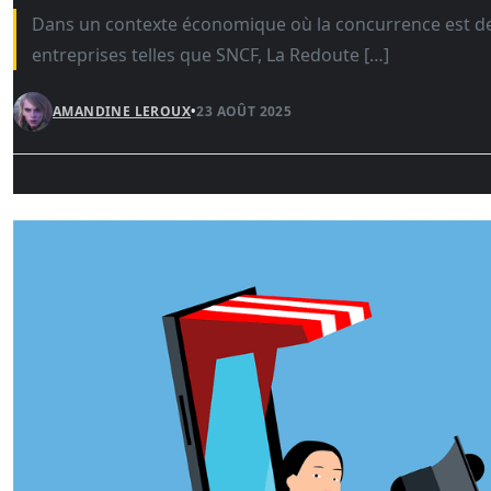
Dans un contexte économique où la concurrence est de 
entreprises telles que SNCF, La Redoute […]
AMANDINE LEROUX
•
23 AOÛT 2025