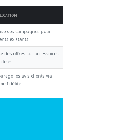
LICATION
mise ses campagnes pour
ients existants.
e des offres sur accessoires
fidèles.
rage les avis clients via
e fidélité.