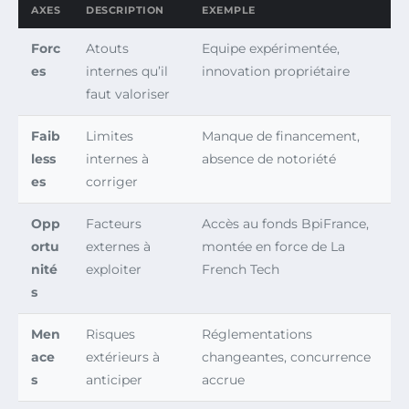
AXES
DESCRIPTION
EXEMPLE
Forc
Atouts
Equipe expérimentée,
es
internes qu’il
innovation propriétaire
faut valoriser
Faib
Limites
Manque de financement,
less
internes à
absence de notoriété
es
corriger
Opp
Facteurs
Accès au fonds BpiFrance,
ortu
externes à
montée en force de La
nité
exploiter
French Tech
s
Men
Risques
Réglementations
ace
extérieurs à
changeantes, concurrence
s
anticiper
accrue