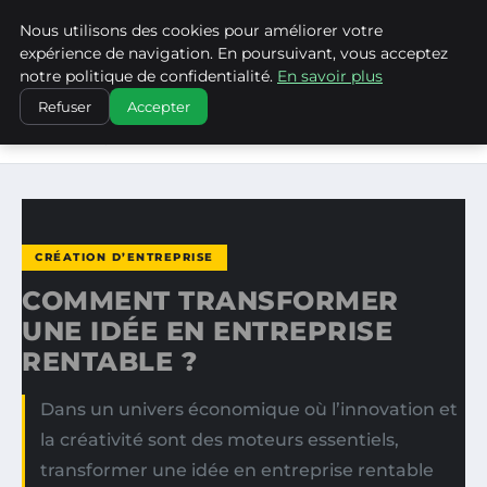
Nous utilisons des cookies pour améliorer votre
LA VANGUARDIA DEL SUR
expérience de navigation. En poursuivant, vous acceptez
notre politique de confidentialité.
En savoir plus
ACCUEIL
CRÉATION D’ENTREPRISE
Refuser
Accepter
COMMENT TRANSFORMER UNE IDÉE EN ENTREPRISE
RENTABLE ?
CRÉATION D’ENTREPRISE
COMMENT TRANSFORMER
UNE IDÉE EN ENTREPRISE
RENTABLE ?
Dans un univers économique où l’innovation et
la créativité sont des moteurs essentiels,
transformer une idée en entreprise rentable