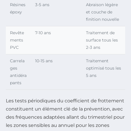
Résines
3-5 ans
Abraison légère
époxy
et couche de
finition nouvelle
Revête
7-10 ans
Traitement de
ments
surface tous les
PVC
2-3 ans
Carrela
10-15 ans
Traitement
ges
optimisé tous les
antidéra
5 ans
pants
Les tests périodiques du coefficient de frottement
constituent un élément clé de la prévention, avec
des fréquences adaptées allant du trimestriel pour
les zones sensibles au annuel pour les zones