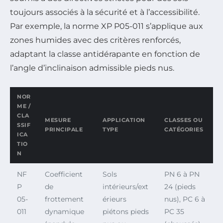
toujours associés à la sécurité et à l’accessibilité.
Par exemple, la norme XP P05-011 s’applique aux
zones humides avec des critères renforcés,
adaptant la classe antidérapante en fonction de
l’angle d’inclinaison admissible pieds nus.
NOR
ME /
CLA
MESURE
APPLICATION
CLASSES OU
SSIF
PRINCIPALE
TYPE
CATÉGORIES
ICA
TIO
N
NF
Coefficient
Sols
PN 6 à PN
P
de
intérieurs/ext
24 (pieds
05-
frottement
érieurs
nus), PC 6 à
011
dynamique
piétons pieds
PC 35