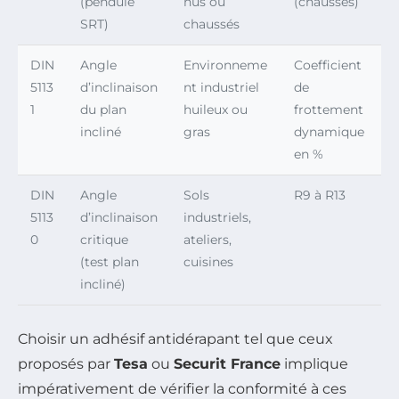
(pendule
nus ou
(chaussés)
SRT)
chaussés
DIN
Angle
Environneme
Coefficient
5113
d’inclinaison
nt industriel
de
1
du plan
huileux ou
frottement
incliné
gras
dynamique
en %
DIN
Angle
Sols
R9 à R13
5113
d’inclinaison
industriels,
0
critique
ateliers,
(test plan
cuisines
incliné)
Choisir un adhésif antidérapant tel que ceux
proposés par
Tesa
ou
Securit France
implique
impérativement de vérifier la conformité à ces