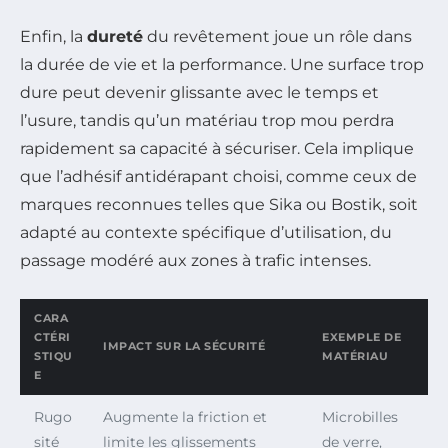
Enfin, la
dureté
du revêtement joue un rôle dans
la durée de vie et la performance. Une surface trop
dure peut devenir glissante avec le temps et
l’usure, tandis qu’un matériau trop mou perdra
rapidement sa capacité à sécuriser. Cela implique
que l’adhésif antidérapant choisi, comme ceux de
marques reconnues telles que Sika ou Bostik, soit
adapté au contexte spécifique d’utilisation, du
passage modéré aux zones à trafic intenses.
CARA
CTÉRI
EXEMPLE DE
IMPACT SUR LA SÉCURITÉ
STIQU
MATÉRIAU
E
Rugo
Augmente la friction et
Microbilles
sité
limite les glissements
de verre,