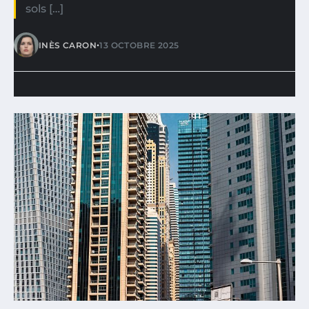
sols […]
•
INÈS CARON
13 OCTOBRE 2025