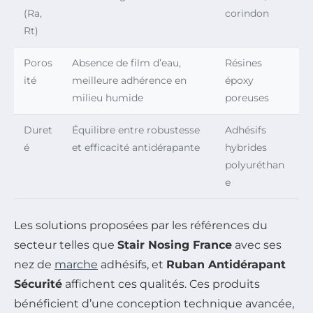
(Ra,
corindon
Rt)
Poros
Absence de film d’eau,
Résines
ité
meilleure adhérence en
époxy
milieu humide
poreuses
Duret
Équilibre entre robustesse
Adhésifs
é
et efficacité antidérapante
hybrides
polyuréthan
e
Les solutions proposées par les références du
secteur telles que
Stair Nosing France
avec ses
nez de
marche
adhésifs, et
Ruban Antidérapant
Sécurité
affichent ces qualités. Ces produits
bénéficient d’une conception technique avancée,