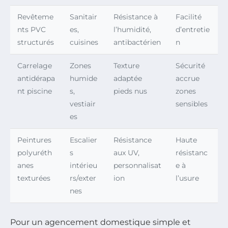
Revêteme
Sanitair
Résistance à
Facilité
nts PVC
es,
l’humidité,
d’entretie
structurés
cuisines
antibactérien
n
Carrelage
Zones
Texture
Sécurité
antidérapa
humide
adaptée
accrue
nt piscine
s,
pieds nus
zones
vestiair
sensibles
es
Peintures
Escalier
Résistance
Haute
polyuréth
s
aux UV,
résistanc
anes
intérieu
personnalisat
e à
texturées
rs/exter
ion
l’usure
nes
Pour un agencement domestique simple et