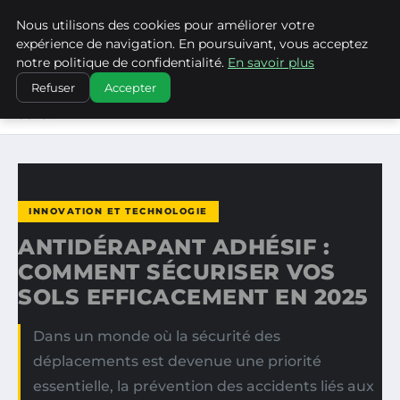
Nous utilisons des cookies pour améliorer votre
LA VANGUARDIA DEL SUR
expérience de navigation. En poursuivant, vous acceptez
notre politique de confidentialité.
En savoir plus
ACCUEIL
INNOVATION ET TECHNOLOGIE
Refuser
Accepter
ANTIDÉRAPANT ADHÉSIF : COMMENT SÉCURISER VOS
SOLS…
INNOVATION ET TECHNOLOGIE
ANTIDÉRAPANT ADHÉSIF :
COMMENT SÉCURISER VOS
SOLS EFFICACEMENT EN 2025
Dans un monde où la sécurité des
déplacements est devenue une priorité
essentielle, la prévention des accidents liés aux