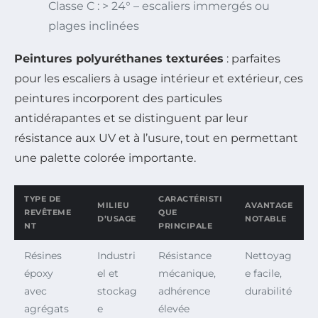
Classe C : > 24° – escaliers immergés ou
plages inclinées
Peintures polyuréthanes texturées
: parfaites
pour les escaliers à usage intérieur et extérieur, ces
peintures incorporent des particules
antidérapantes et se distinguent par leur
résistance aux UV et à l’usure, tout en permettant
une palette colorée importante.
TYPE DE
CARACTÉRISTI
MILIEU
AVANTAGE
REVÊTEME
QUE
D’USAGE
NOTABLE
NT
PRINCIPALE
Résines
Industri
Résistance
Nettoyag
époxy
el et
mécanique,
e facile,
avec
stockag
adhérence
durabilité
agrégats
e
élevée