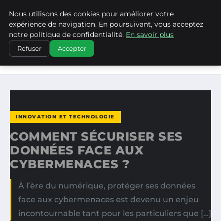
Nous utilisons des cookies pour améliorer votre
LA VANGUARDIA DEL SUR
expérience de navigation. En poursuivant, vous acceptez
notre politique de confidentialité.
En savoir plus
ACCUEIL
INNOVATION ET TECHNOLOGIE
Refuser
Accepter
COMMENT SÉCURISER SES DONNÉES FACE AUX
CYBERMENACES ?
INNOVATION ET TECHNOLOGIE
COMMENT SÉCURISER SES
DONNÉES FACE AUX
CYBERMENACES ?
À l’ère du numérique, protéger ses données
face aux cybermenaces est devenu un enjeu
incontournable tant pour les particuliers que […]