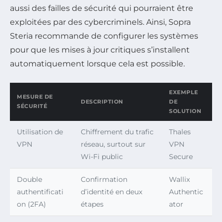
aussi des failles de sécurité qui pourraient être
exploitées par des cybercriminels. Ainsi, Sopra
Steria recommande de configurer les systèmes
pour que les mises à jour critiques s’installent
automatiquement lorsque cela est possible.
EXEMPLE
MESURE DE
DESCRIPTION
DE
SÉCURITÉ
SOLUTION
Utilisation de
Chiffrement du trafic
Thales
VPN
réseau, surtout sur
VPN
Wi-Fi public
Secure
Double
Confirmation
Wallix
authentificati
d’identité en deux
Authentic
on (2FA)
étapes
ator