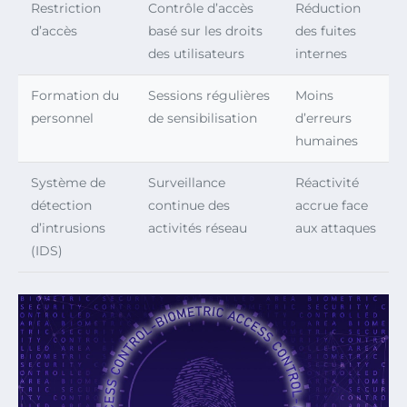
Restriction
Contrôle d’accès
Réduction
d’accès
basé sur les droits
des fuites
des utilisateurs
internes
Formation du
Sessions régulières
Moins
personnel
de sensibilisation
d’erreurs
humaines
Système de
Surveillance
Réactivité
détection
continue des
accrue face
d’intrusions
activités réseau
aux attaques
(IDS)