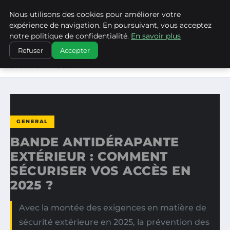
Nous utilisons des cookies pour améliorer votre
LA VANGUARDIA DEL SUR
expérience de navigation. En poursuivant, vous acceptez
notre politique de confidentialité.
En savoir plus
ACCUEIL
GENERAL
Refuser
Accepter
BANDE ANTIDÉRAPANTE EXTÉRIEUR : COMMENT
SÉCURISER VOS…
GENERAL
BANDE ANTIDÉRAPANTE
EXTÉRIEUR : COMMENT
SÉCURISER VOS ACCÈS EN
2025 ?
Avec la montée des exigences en matière de
sécurité extérieure en 2025, la prévention des