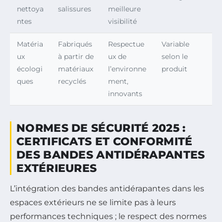
nettoya
salissures
meilleure
ntes
visibilité
Matéria
Fabriqués
Respectue
Variable
ux
à partir de
ux de
selon le
écologi
matériaux
l’environne
produit
ques
recyclés
ment,
innovants
NORMES DE SÉCURITÉ 2025 :
CERTIFICATS ET CONFORMITÉ
DES BANDES ANTIDÉRAPANTES
EXTÉRIEURES
L’intégration des bandes antidérapantes dans les
espaces extérieurs ne se limite pas à leurs
performances techniques ; le respect des normes