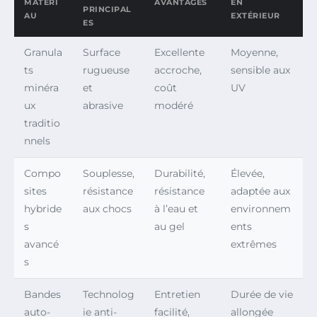
MATÉRI
AVANTAGES
EN
PRINCIPAL
AU
EXTÉRIEUR
ES
Granula
Surface
Excellente
Moyenne,
ts
rugueuse
accroche,
sensible aux
minéra
et
coût
UV
ux
abrasive
modéré
traditio
nnels
Compo
Souplesse,
Durabilité,
Élevée,
sites
résistance
résistance
adaptée aux
hybride
aux chocs
à l’eau et
environnem
s
au gel
ents
avancé
extrêmes
s
Bandes
Technolog
Entretien
Durée de vie
auto-
ie anti-
facilité,
allongée