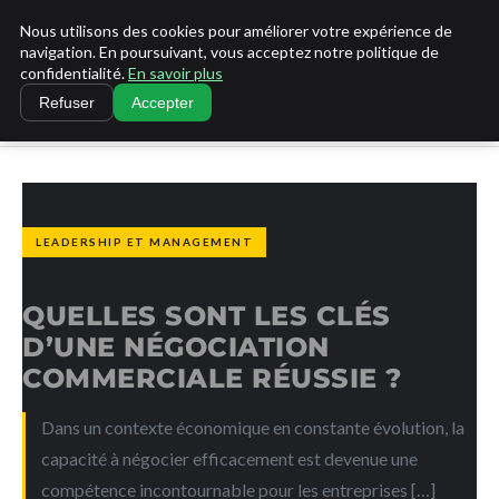
Nous utilisons des cookies pour améliorer votre expérience de
LA VANGUARDIA DEL SUR
navigation. En poursuivant, vous acceptez notre politique de
confidentialité.
En savoir plus
ACCUEIL
LEADERSHIP ET MANAGEMENT
Refuser
Accepter
QUELLES SONT LES CLÉS D’UNE NÉGOCIATION COMMERCIALE…
LEADERSHIP ET MANAGEMENT
QUELLES SONT LES CLÉS
D’UNE NÉGOCIATION
COMMERCIALE RÉUSSIE ?
Dans un contexte économique en constante évolution, la
capacité à négocier efficacement est devenue une
compétence incontournable pour les entreprises […]