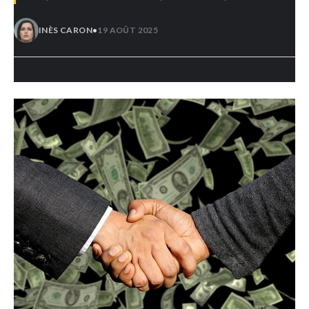
•
INÈS CARON
19 AOÛT 2025