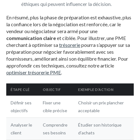
éthiques qui peuvent influencer la décision.
En résumé, plus la phase de préparation est exhaustive, plus
la confiance lors de la négociation est renforcée, car le
vendeur ou négociateur sera armé pour une
communication claire
et ciblée. Pour illustrer, une PME
cherchant à optimiser sa
trésorerie
pourra s’appuyer sur sa
préparation pour négocier favorablement avec ses
fournisseurs, améliorant ainsi son équilibre financier. Pour
approfondir ces techniques, consultez notre article
optimiser trésorerie PME
.
ÉTAPE CLÉ
OBJECTIF
EXEMPLE D’ACTION
Définir ses
Fixer une
Choisir un prix plancher
objectifs
cible précise
acceptable
Analyser le
Comprendre
Étudier son historique
client
ses besoins
d’achats