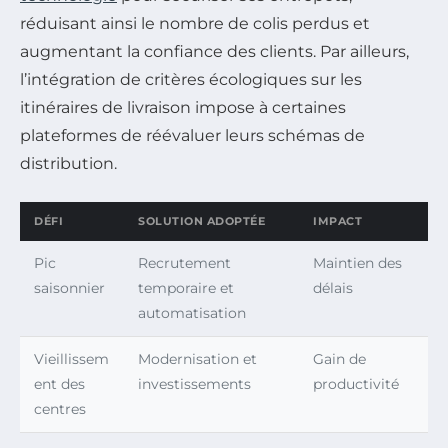
réduisant ainsi le nombre de colis perdus et
augmentant la confiance des clients. Par ailleurs,
l’intégration de critères écologiques sur les
itinéraires de livraison impose à certaines
plateformes de réévaluer leurs schémas de
distribution.
DÉFI
SOLUTION ADOPTÉE
IMPACT
Pic
Recrutement
Maintien des
saisonnier
temporaire et
délais
automatisation
Vieillissem
Modernisation et
Gain de
ent des
investissements
productivité
centres