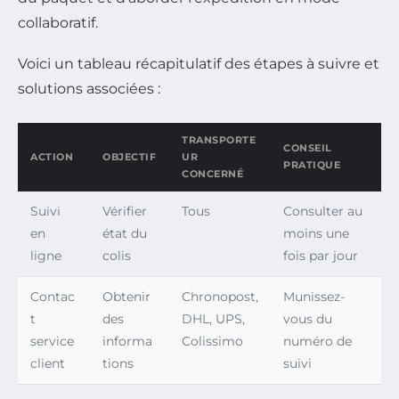
collaboratif.
Voici un tableau récapitulatif des étapes à suivre et
solutions associées :
TRANSPORTE
CONSEIL
ACTION
OBJECTIF
UR
PRATIQUE
CONCERNÉ
Suivi
Vérifier
Tous
Consulter au
en
état du
moins une
ligne
colis
fois par jour
Contac
Obtenir
Chronopost,
Munissez-
t
des
DHL, UPS,
vous du
service
informa
Colissimo
numéro de
client
tions
suivi