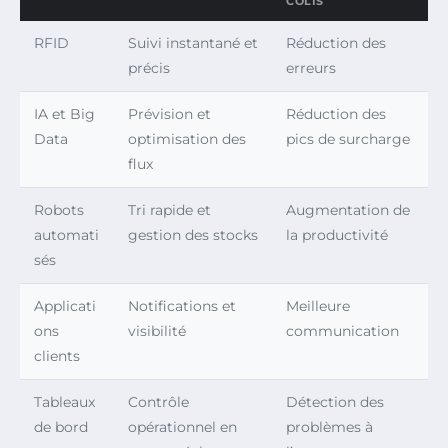
COLIS
RFID
Suivi instantané et
Réduction des
précis
erreurs
IA et Big
Prévision et
Réduction des
Data
optimisation des
pics de surcharge
flux
Robots
Tri rapide et
Augmentation de
automati
gestion des stocks
la productivité
sés
Applicati
Notifications et
Meilleure
ons
visibilité
communication
clients
Tableaux
Contrôle
Détection des
de bord
opérationnel en
problèmes à