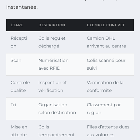
instantanée.
ÉTAPE
DESCRIPTION
EXEMPLE CONCRET
Récepti
Colis reçu et
Camion DHL
on
déchargé
arrivant au centre
Scan
Numérisation
Colis scanné pour
avec RFID
suivi
Contrôle
Inspection et
Vérification de la
qualité
vérification
conformité
Tri
Organisation
Classement par
selon destination
région
Mise en
Colis
Files d’attente dues
attente
temporairement
aux volumes