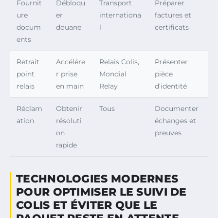
Fournit
Débloqu
Transport
Préparer
ure
er
internationa
factures et
docum
douane
l
certificats
ents
Retrait
Accélére
Relais Colis,
Présenter
point
r prise
Mondial
pièce
relais
en main
Relay
d’identité
Réclam
Obtenir
Tous
Documenter
ation
résoluti
échanges et
on
preuves
rapide
TECHNOLOGIES MODERNES
POUR OPTIMISER LE SUIVI DE
COLIS ET ÉVITER QUE LE