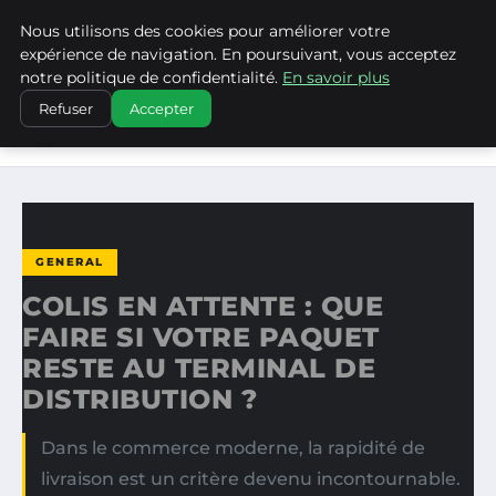
Nous utilisons des cookies pour améliorer votre
LA VANGUARDIA DEL SUR
expérience de navigation. En poursuivant, vous acceptez
notre politique de confidentialité.
En savoir plus
ACCUEIL
GENERAL
Refuser
Accepter
COLIS EN ATTENTE : QUE FAIRE SI VOTRE PAQUET RESTE
AU…
GENERAL
COLIS EN ATTENTE : QUE
FAIRE SI VOTRE PAQUET
RESTE AU TERMINAL DE
DISTRIBUTION ?
Dans le commerce moderne, la rapidité de
livraison est un critère devenu incontournable.