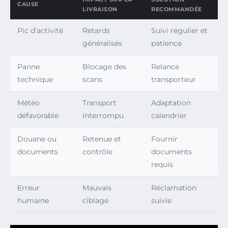
CAUSE
LIVRAISON
RECOMMANDÉE
Pic d’activité
Retards
Suivi régulier et
généralisés
patience
Panne
Blocage des
Relance
technique
scans
transporteur
Météo
Transport
Adaptation
défavorable
interrompu
calendrier
Douane ou
Retenue et
Fournir
documents
contrôle
documents
requis
Erreur
Mauvais
Réclamation
humaine
ciblage
suivie