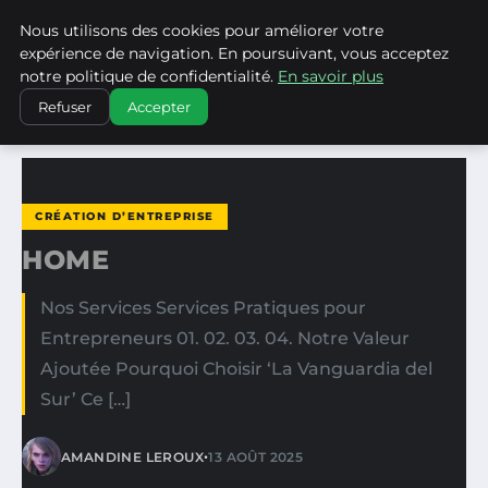
Nous utilisons des cookies pour améliorer votre
LA VANGUARDIA DEL SUR
expérience de navigation. En poursuivant, vous acceptez
notre politique de confidentialité.
En savoir plus
ACCUEIL
CRÉATION D’ENTREPRISE
HOME
Refuser
Accepter
CRÉATION D’ENTREPRISE
HOME
Nos Services Services Pratiques pour
Entrepreneurs 01. 02. 03. 04. Notre Valeur
Ajoutée Pourquoi Choisir ‘La Vanguardia del
Sur’ Ce […]
•
AMANDINE LEROUX
13 AOÛT 2025