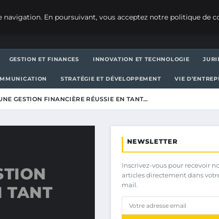
 navigation. En poursuivant, vous acceptez notre politique de co
GESTION ET FINANCES
INNOVATION ET TECHNOLOGIE
JURI
OMMUNICATION
STRATÉGIE ET DÉVELOPPEMENT
VIE D’ENTRE
UNE GESTION FINANCIÈRE RÉUSSIE EN TANT…
NEWSLETTER
Inscrivez-vous pour recevoir n
STION
articles directement dans votr
mail.
N TANT