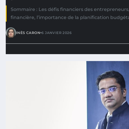
Sommaire : Les défis financiers des entrepreneurs, 
financière, l’importance de la planification budgétai
•
INÈS CARON
6 JANVIER 2026