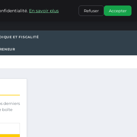
CONTACT
nfidentialité.
En savoir plus
Refuser
Accepter
DIQUE ET FISCALITÉ
PRENEUR
os derniers
e boîte