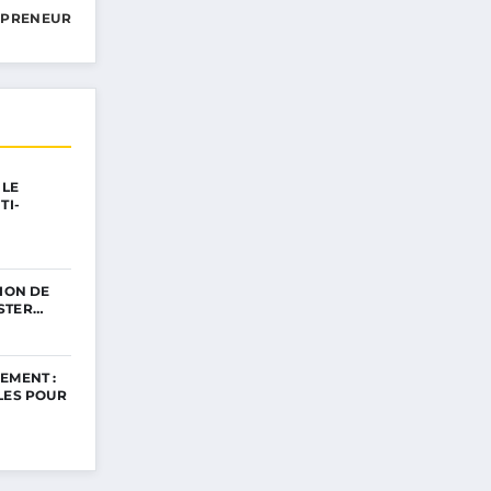
EPRENEUR
 LE
TI-
TION DE
STER…
EMENT :
LES POUR