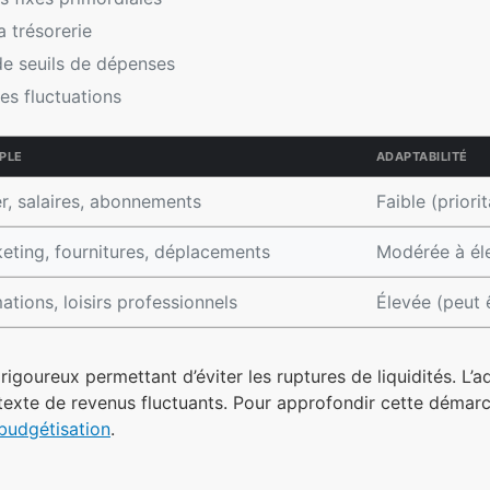
a trésorerie
 de seuils de dépenses
es fluctuations
PLE
ADAPTABILITÉ
r, salaires, abonnements
Faible (priorit
eting, fournitures, déplacements
Modérée à él
ations, loisirs professionnels
Élevée (peut 
i rigoureux permettant d’éviter les ruptures de liquidités. L’
ntexte de revenus fluctuants. Pour approfondir cette démar
 budgétisation
.