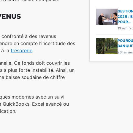
GESTION
VENUS
2025 : 
POUR…
13 avril 
ur confronté à des revenus
POURQUO
rendre en compte l’incertitude des
BANQUE 
 à la
trésorerie
.
26 janvie
nnelle. Ce fonds doit couvrir les
 plus forte instabilité. Ainsi, un
ne baisse soudaine de chiffre
iques modernes avec un suivi
que QuickBooks, Excel avancé ou
ication.