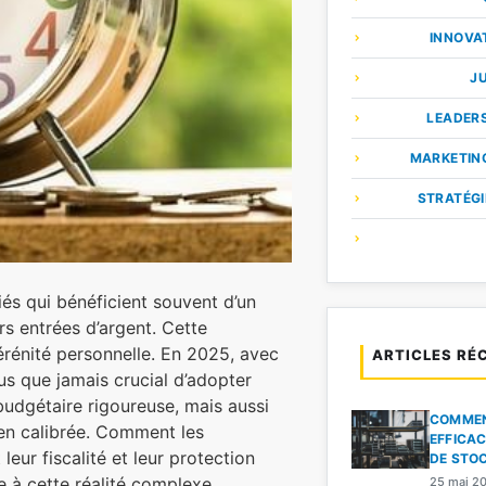
INNOVA
JU
LEADER
MARKETIN
STRATÉGI
iés qui bénéficient souvent d’un
rs entrées d’argent. Cette
 sérénité personnelle. En 2025, avec
ARTICLES RÉ
lus que jamais crucial d’adopter
budgétaire rigoureuse, mais aussi
COMMEN
ien calibrée. Comment les
EFFICA
 leur fiscalité et leur protection
DE STO
ée à cette réalité complexe.
25 mai 2