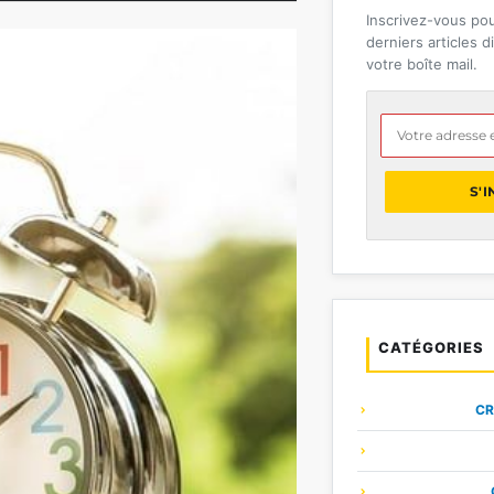
Inscrivez-vous pou
ON FINANCIÈRE SPÉCIFIQ
derniers articles 
votre boîte mail.
alariés qui bénéficient souvent […]
S'
CATÉGORIES
CR