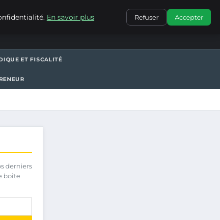
CONTACT
nfidentialité.
En savoir plus
Refuser
Accepter
DIQUE ET FISCALITÉ
PRENEUR
os derniers
e boîte