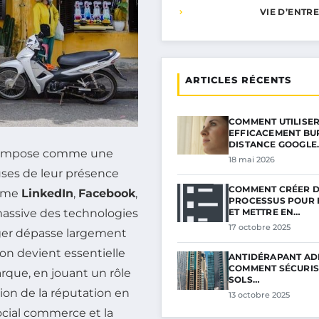
VIE D’ENTR
ARTICLES RÉCENTS
COMMENT UTILISE
EFFICACEMENT BU
DISTANCE GOOGLE
 s’impose comme une
18 mai 2026
euses de leur présence
COMMENT CRÉER 
omme
LinkedIn
,
Facebook
,
PROCESSUS POUR 
ET METTRE EN…
 massive des technologies
17 octobre 2025
nager dépasse largement
ion devient essentielle
ANTIDÉRAPANT ADH
COMMENT SÉCURIS
arque, en jouant un rôle
SOLS…
ion de la réputation en
13 octobre 2025
ocial commerce et la