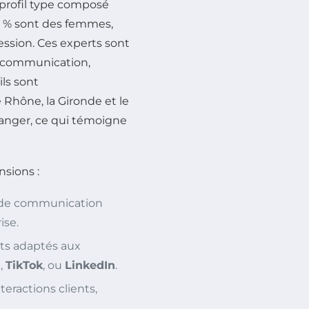
rofil type composé
9 % sont des femmes,
ssion. Ces experts sont
n communication,
ls sont
 Rhône, la Gironde et le
ranger, ce qui témoigne
sions :
es de communication
ise.
ts adaptés aux
m
,
TikTok
, ou
LinkedIn
.
teractions clients,