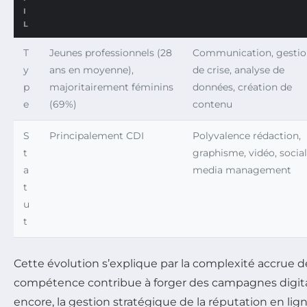
I
L
T
Jeunes professionnels (28
Communication, gesti
y
ans en moyenne),
de crise, analyse de
p
majoritairement féminins
données, création de
e
(69%)
contenu
S
Principalement CDI
Polyvalence rédaction,
t
graphisme, vidéo, social
a
media management
t
u
t
Cette évolution s’explique par la complexité accrue 
compétence contribue à forger des campagnes digital
encore, la gestion stratégique de la réputation en lig