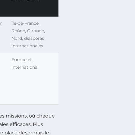
on
Île-de-France,
Rhône, Gironde,
Nord, diasporas
internationales
Europe et
international
des missions, où chaque
es efficaces. Plus
ne place désormais le