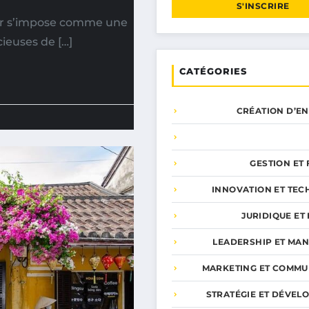
S'INSCRIRE
er s’impose comme une
cieuses de […]
CATÉGORIES
CRÉATION D’E
GESTION ET
INNOVATION ET TEC
JURIDIQUE ET 
LEADERSHIP ET MA
MARKETING ET COMMU
STRATÉGIE ET DÉVEL