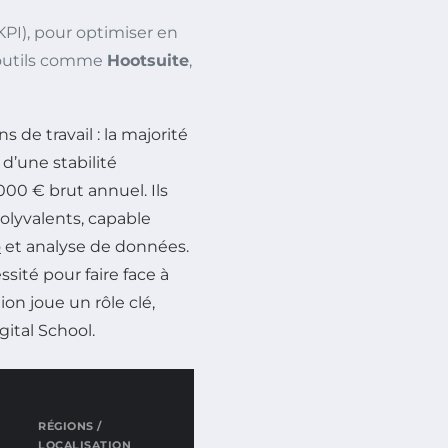
KPI), pour optimiser en
 outils comme
Hootsuite
,
 de travail : la majorité
’une stabilité
000 € brut annuel. Ils
lyvalents, capable
o
et analyse de données.
ité pour faire face à
n joue un rôle clé,
ital School.
RÉGIONS /
LOCALISATION