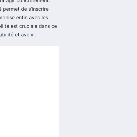
tent agir concrètement.
 permet de s’inscrire
onise enfin avec les
ilité est cruciale dans ce
bilité et avenir
.