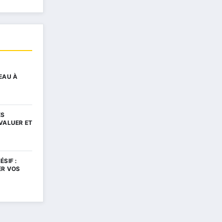
EAU À
…
ES
VALUER ET
SIF :
ER VOS