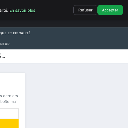
CONTACT
alité.
En savoir plus
Refuser
Accepter
QUE ET FISCALITÉ
ENEUR
É…
s derniers
boîte mail.