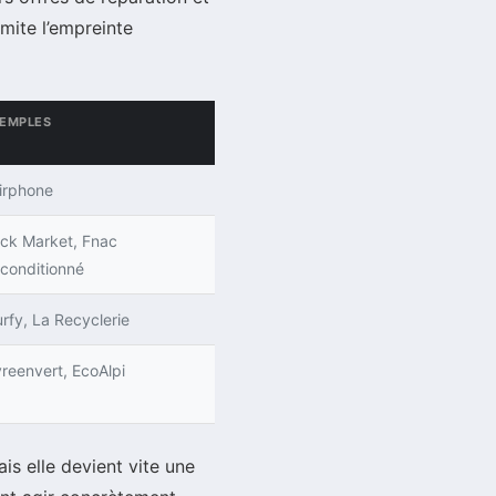
mite l’empreinte
EMPLES
irphone
ck Market, Fnac
conditionné
rfy, La Recyclerie
vreenvert, EcoAlpi
is elle devient vite une