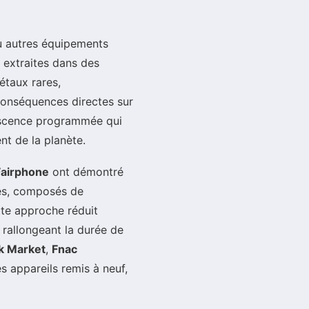
ou autres équipements
extraites dans des
étaux rares,
 conséquences directes sur
lescence programmée qui
t de la planète.
Fairphone
ont démontré
res, composés de
tte approche réduit
n rallongeant la durée de
k Market
,
Fnac
 appareils remis à neuf,