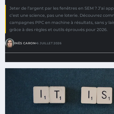
Jeter de l’argent par les fenêtres en SEM ? J’ai a
c’est une science, pas une loterie. Découvrez co
campagnes PPC en machine à résultats, sans y lai
grâce à des règles et outils éprouvés pour 2026.
•
INÈS CARON
6 JUILLET 2026