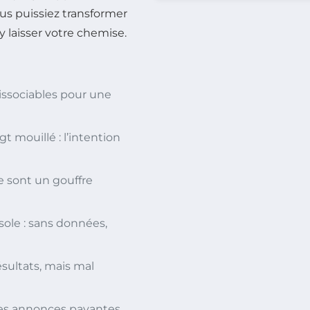
ous puissiez transformer
y laisser votre chemise.
issociables pour une
t mouillé : l’intention
 sont un gouffre
ole : sans données,
sultats, mais mal
les annonces payantes.