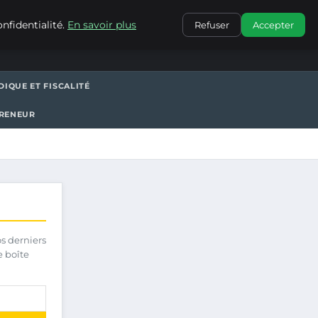
CONTACT
nfidentialité.
En savoir plus
Refuser
Accepter
DIQUE ET FISCALITÉ
PRENEUR
os derniers
e boîte