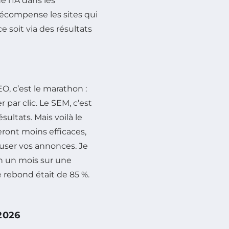
e l’IA dans les
 récompense les sites qui
e soit via des résultats
, c’est le marathon :
 par clic. Le SEM, c’est
sultats. Mais voilà le
ront moins efficaces,
ffuser vos annonces. Je
en un mois sur une
 rebond était de 85 %.
2026