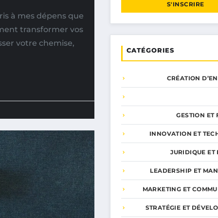
S'INSCRIRE
ppris à mes dépens que
mment transformer vos
sser votre chemise,
CATÉGORIES
CRÉATION D’E
GESTION ET
INNOVATION ET TEC
JURIDIQUE ET 
LEADERSHIP ET MA
MARKETING ET COMMU
STRATÉGIE ET DÉVEL