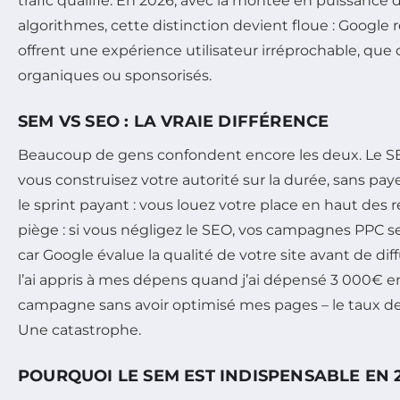
trafic qualifié. En 2026, avec la montée en puissance d
algorithmes, cette distinction devient floue : Google
offrent une expérience utilisateur irréprochable, que c
organiques ou sponsorisés.
SEM VS SEO : LA VRAIE DIFFÉRENCE
Beaucoup de gens confondent encore les deux. Le SEO
vous construisez votre autorité sur la durée, sans payer
le sprint payant : vous louez votre place en haut des ré
piège : si vous négligez le SEO, vos campagnes PPC se
car Google évalue la qualité de votre site avant de di
l’ai appris à mes dépens quand j’ai dépensé 3 000€ 
campagne sans avoir optimisé mes pages – le taux de
Une catastrophe.
POURQUOI LE SEM EST INDISPENSABLE EN 