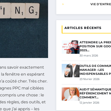
VIE D’ENTR
ARTICLES RÉCENTS
ATTEINDRE LA PRE
POSITION SUR GOO
2025…
30 mars 2026
OUTILS DE COMMU
ans savoir exactement
MANAGER : LES
INDISPENSABLES 
r la fenêtre en espérant
23 février 2026
a m’a coûté cher. Très cher.
agnes PPC mal ciblées
AUDIT SÉMANTIQUE
RÉFÉRENCEMENT N
 compris une chose : le
COMMENT…
es règles, des outils, et
12 janvier 2026
 que j’ai appris – les