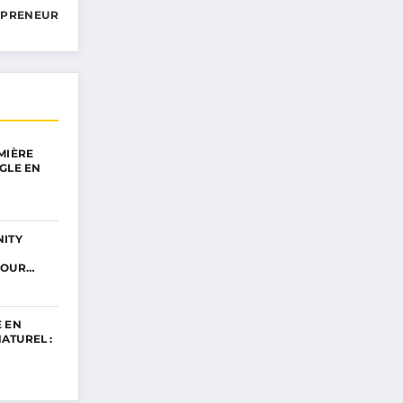
EPRENEUR
MIÈRE
GLE EN
NITY
POUR…
 EN
ATUREL :