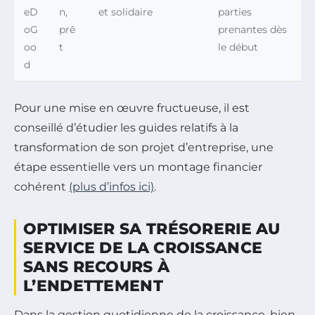
eD
n,
et solidaire
parties
oG
prê
prenantes dès
oo
t
le début
d
Pour une mise en œuvre fructueuse, il est
conseillé d’étudier les guides relatifs à la
transformation de son projet d’entreprise, une
étape essentielle vers un montage financier
cohérent
(plus d’infos ici)
.
OPTIMISER SA TRÉSORERIE AU
SERVICE DE LA CROISSANCE
SANS RECOURS À
L’ENDETTEMENT
Dans la gestion quotidienne de la croissance, bien