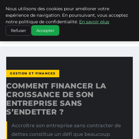
Nous utilisons des cookies pour améliorer votre
LA VANGUARDIA DEL SUR
expérience de navigation. En poursuivant, vous acceptez
notre politique de confidentialité.
En savoir plus
ACCUEIL
GESTION ET FINANCES
Refuser
Accepter
COMMENT FINANCER LA CROISSANCE DE SON ENTREPRISE
SANS…
GESTION ET FINANCES
COMMENT FINANCER LA
CROISSANCE DE SON
ENTREPRISE SANS
S’ENDETTER ?
Accroître son entreprise sans contracter de
dettes constitue un défi que beaucoup