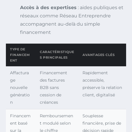
Accès à des expertises
: aides publiques et
réseaux comme Réseau Entreprendre
accompagnent au-delà du simple
financement
TYPE DE
CARACTÉRISTIQUE
FINANCEM
AVANTAGES CLÉS
S PRINCIPALES
ENT
Affactura
Financement
Rapidement
ge
des factures
accessible,
nouvelle
B2B sans
préserve la relation
génératio
cession de
client, digitalisé
n
créances
Financem
Remboursemen
Souplesse
ent basé
t modulé selon
financière, prise de
sur la
le chiffre
décision rapide