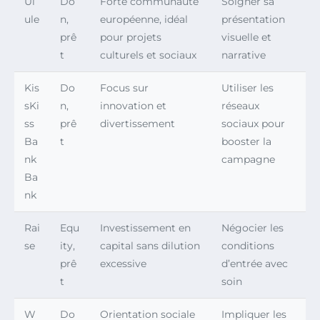
Ul
Do
Forte communauté
Soigner sa
ule
n,
européenne, idéal
présentation
prê
pour projets
visuelle et
t
culturels et sociaux
narrative
Kis
Do
Focus sur
Utiliser les
sKi
n,
innovation et
réseaux
ss
prê
divertissement
sociaux pour
Ba
t
booster la
nk
campagne
Ba
nk
Rai
Equ
Investissement en
Négocier les
se
ity,
capital sans dilution
conditions
prê
excessive
d’entrée avec
t
soin
W
Do
Orientation sociale
Impliquer les