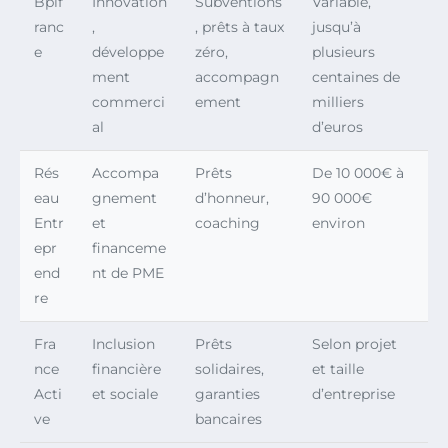
Bpif
Innovation
Subventions
Variable,
ranc
,
, prêts à taux
jusqu’à
e
développe
zéro,
plusieurs
ment
accompagn
centaines de
commerci
ement
milliers
al
d’euros
Rés
Accompa
Prêts
De 10 000€ à
eau
gnement
d’honneur,
90 000€
Entr
et
coaching
environ
epr
financeme
end
nt de PME
re
Fra
Inclusion
Prêts
Selon projet
nce
financière
solidaires,
et taille
Acti
et sociale
garanties
d’entreprise
ve
bancaires