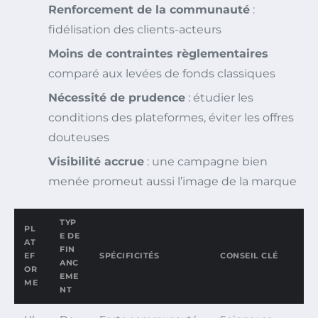
Renforcement de la communauté
:
fidélisation des clients-acteurs
Moins de contraintes règlementaires
comparé aux levées de fonds classiques
Nécessité de prudence
: étudier les
conditions des plateformes, éviter les offres
douteuses
Visibilité accrue
: une campagne bien
menée promeut aussi l’image de la marque
TYP
PL
E DE
AT
FIN
EF
SPÉCIFICITÉS
CONSEIL CLÉ
ANC
OR
EME
ME
NT