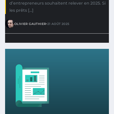
d’entrepreneurs souhaitent relever en 2025. Si
les prêts […]
•
OLIVIER GAUTHIER
21 AOÛT 2025