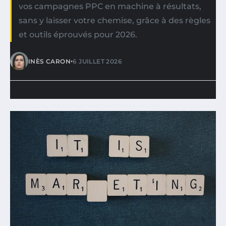
vos campagnes PPC en machine à résultats,
sans y laisser votre chemise, grâce à des règles
et outils éprouvés pour 2026.
•
INÈS CARON
6 JUILLET 2026