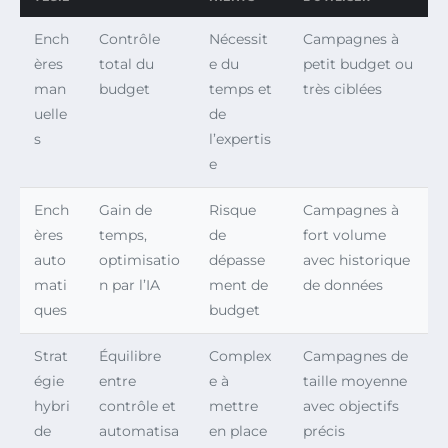
Ench
Contrôle
Nécessit
Campagnes à
ères
total du
e du
petit budget ou
man
budget
temps et
très ciblées
uelle
de
s
l’expertis
e
Ench
Gain de
Risque
Campagnes à
ères
temps,
de
fort volume
auto
optimisatio
dépasse
avec historique
mati
n par l’IA
ment de
de données
ques
budget
Strat
Équilibre
Complex
Campagnes de
égie
entre
e à
taille moyenne
hybri
contrôle et
mettre
avec objectifs
de
automatisa
en place
précis