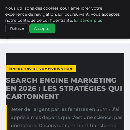
Nous utilisons des cookies pour améliorer votre
LA VANGUARDIA DEL SUR
expérience de navigation. En poursuivant, vous acceptez
notre politique de confidentialité.
En savoir plus
ACCUEIL
MARKETING ET COMMUNICATION
Refuser
Accepter
SEARCH ENGINE MARKETING EN 2026 : LES STRATÉGIES
QUI…
MARKETING ET COMMUNICATION
SEARCH ENGINE MARKETING
EN 2026 : LES STRATÉGIES QUI
CARTONNENT
Jeter de l’argent par les fenêtres en SEM ? J’ai
appris à mes dépens que c’est une science, pas
une loterie. Découvrez comment transformer